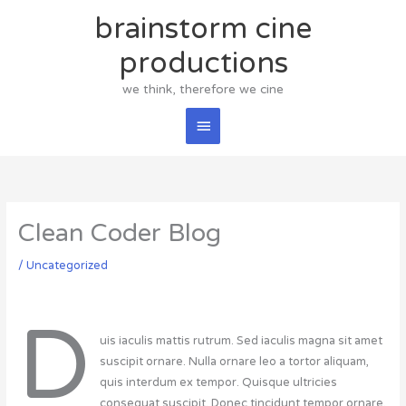
Skip
brainstorm cine
Main
to
content
productions
Menu
we think, therefore we cine
Clean Coder Blog
/
Uncategorized
D
uis iaculis mattis rutrum. Sed iaculis magna sit amet
suscipit ornare. Nulla ornare leo a tortor aliquam,
quis interdum ex tempor. Quisque ultricies
consequat suscipit. Donec tincidunt tempor ornare.