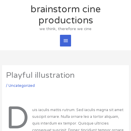
Skip
brainstorm cine
Main
to
content
productions
Menu
we think, therefore we cine
Playful illustration
/
Uncategorized
D
uis iaculis mattis rutrum. Sed iaculis magna sit amet
suscipit ornare. Nulla ornare leo a tortor aliquam,
quis interdum ex tempor. Quisque ultricies
consequat suscipit. Donec tincidunt tempor ornare.